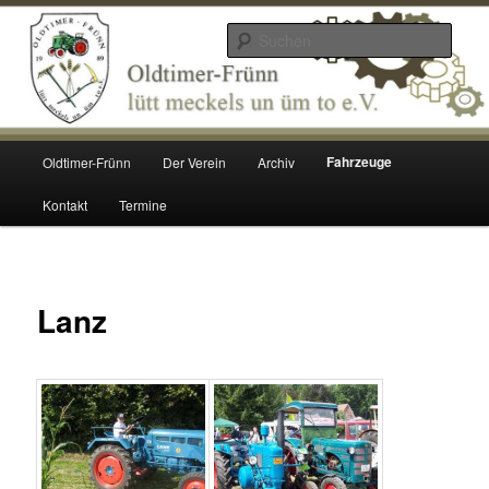
Zum
lütt meckels un üm to e.V.
Inhalt
Such
wechseln
Oldtimer Frünn
Hauptmenü
Fahrzeuge
Oldtimer-Frünn
Der Verein
Archiv
Kontakt
Termine
Lanz