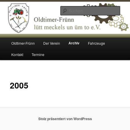
Zum
lütt meckels un üm to e.V.
Inhalt
Such
wechseln
Oldtimer Frünn
Hauptmenü
Archiv
Oldtimer-Frünn
Der Verein
Fahrzeuge
Kontakt
Termine
2005
Stolz präsentiert von WordPress