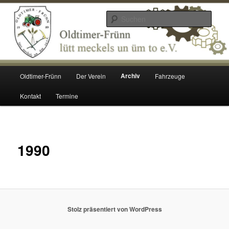
Zum
lütt meckels un üm to e.V.
Inhalt
Such
wechseln
Oldtimer Frünn
Hauptmenü
Archiv
Oldtimer-Frünn
Der Verein
Fahrzeuge
Kontakt
Termine
1990
Stolz präsentiert von WordPress