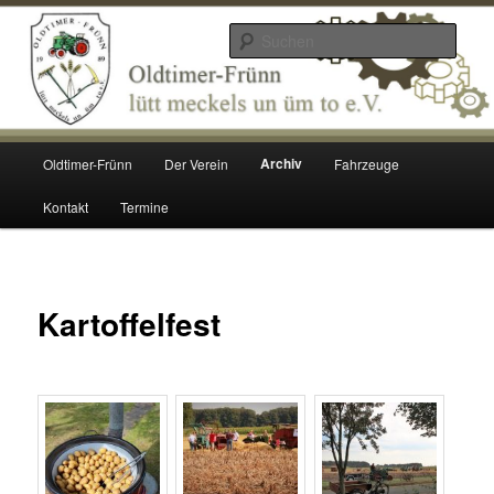
Zum
lütt meckels un üm to e.V.
Inhalt
Such
wechseln
Oldtimer Frünn
Hauptmenü
Archiv
Oldtimer-Frünn
Der Verein
Fahrzeuge
Kontakt
Termine
Kartoffelfest